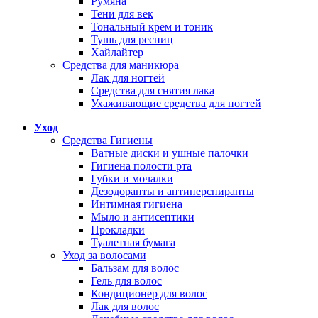
Румяна
Тени для век
Тональный крем и тоник
Тушь для ресниц
Хайлайтер
Средства для маникюра
Лак для ногтей
Средства для снятия лака
Ухаживающие средства для ногтей
Уход
Средства Гигиены
Ватные диски и ушные палочки
Гигиена полости рта
Губки и мочалки
Дезодоранты и антиперспиранты
Интимная гигиена
Мыло и антисептики
Прокладки
Туалетная бумага
Уход за волосами
Бальзам для волос
Гель для волос
Кондиционер для волос
Лак для волос