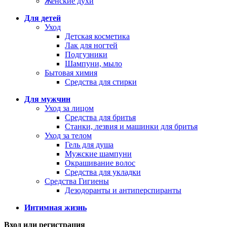
Женские духи
Для детей
Уход
Детская косметика
Лак для ногтей
Подгузники
Шампуни, мыло
Бытовая химия
Средства для стирки
Для мужчин
Уход за лицом
Средства для бритья
Станки, лезвия и машинки для бритья
Уход за телом
Гель для душа
Мужские шампуни
Окрашивание волос
Средства для укладки
Средства Гигиены
Дезодоранты и антиперспиранты
Интимная жизнь
Вход или регистрация