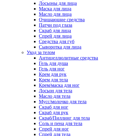
Лосьоны для лица
Маска для лица
Масло для лица
Очищающие средства
Патчи под глаза
Скраб для лица
Спрей для лица
Средства для губ
Сыворотка для лица
Уход за телом
Антицеллюлитные средства
Гель для душа
Гель для ног
Крем для рук
Крем для тела
Крем/маска для ног
Лосьон для тела
Масло для тела
Мусс/молочко для тела
Скраб для ног
Скраб для рук
Скраб/Пиллинг для тела
Соль и пена для тела
Спрей для ног
Спрей для тела