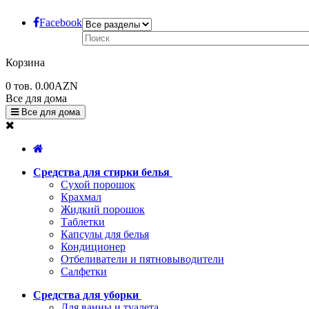
Facebook
Корзина
0
тов.
0.00AZN
Все для дома
Все для дома
Средства для стирки белья
Сухой порошок
Крахмал
Жидкий порошок
Таблетки
Капсулы для белья
Кондиционер
Отбеливатели и пятновыводители
Салфетки
Средства для уборки
Для ванны и туалета