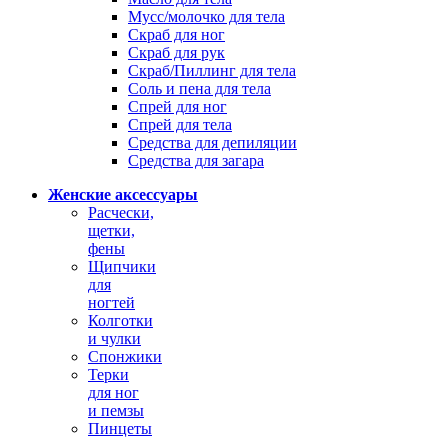
Мусс/молочко для тела
Скраб для ног
Скраб для рук
Скраб/Пиллинг для тела
Соль и пена для тела
Спрей для ног
Спрей для тела
Средства для депиляции
Средства для загара
Женские аксессуары
Расчески,
щетки,
фены
Щипчики
для
ногтей
Колготки
и чулки
Спонжики
Терки
для ног
и пемзы
Пинцеты