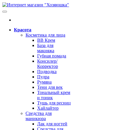
Красота
Косметика для лица
BB Крем
База для
макияжа
Губная помада
Консилер/
Корректор
Подводка
Пудра
Румяна
Тени для век
Тональный крем
и тоник
Тушь для ресниц
Хайлайтер
Средства для
маникюра
Лак для ногтей
Средства для