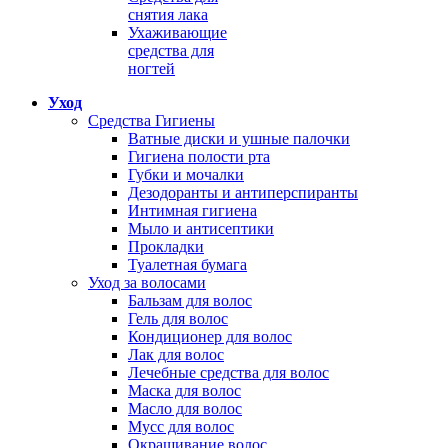
снятия лака
Ухаживающие
средства для
ногтей
Уход
Средства Гигиены
Ватные диски и ушные палочки
Гигиена полости рта
Губки и мочалки
Дезодоранты и антиперспиранты
Интимная гигиена
Мыло и антисептики
Прокладки
Туалетная бумага
Уход за волосами
Бальзам для волос
Гель для волос
Кондиционер для волос
Лак для волос
Лечебные средства для волос
Маска для волос
Масло для волос
Мусс для волос
Окрашивание волос