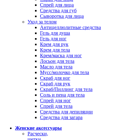
Спрей для лица
Средства для губ
Сыворотка для лица
Уход за телом
Антицеллюлитные средства
Гель для душа
Гель для ног
Крем для рук
Крем для тела
Крем/маска для ног
Лосьон для тела
Масло для тела
Мусс/молочко для тела
Скраб для ног
Скраб для рук
Скраб/Пиллинг для тела
Соль и пена для тела
Спрей для ног
Спрей для тела
Средства для депиляции
Средства для загара
Женские аксессуары
Расчески,
щетки,