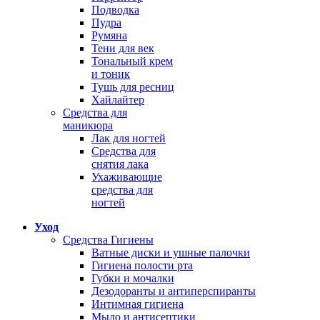
Подводка
Пудра
Румяна
Тени для век
Тональный крем
и тоник
Тушь для ресниц
Хайлайтер
Средства для
маникюра
Лак для ногтей
Средства для
снятия лака
Ухаживающие
средства для
ногтей
Уход
Средства Гигиены
Ватные диски и ушные палочки
Гигиена полости рта
Губки и мочалки
Дезодоранты и антиперспиранты
Интимная гигиена
Мыло и антисептики