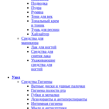
Подводка
Пудра
Румяна
Тени для век
Тональный крем
и тоник
Тушь для ресниц
Хайлайтер
Средства для
маникюра
Лак для ногтей
Средства для
снятия лака
Ухаживающие
средства для
ногтей
Уход
Средства Гигиены
Ватные диски и ушные палочки
Гигиена полости рта
Губки и мочалки
Дезодоранты и антиперспиранты
Интимная гигиена
Мыло и антисептики