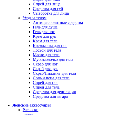
Спрей для лица
Средства для губ
Сыворотка для лица
Уход за телом
Антицеллюлитные средства
Гель для душа
Гель для ног
Крем для рук
Крем для тела
Крем/маска для ног
Лосьон для тела
Масло для тела
Мусс/молочко для тела
Скраб для ног
Скраб для рук
Скраб/Пиллинг для тела
Соль и пена для тела
Спрей для ног
Спрей для тела
Средства для депиляции
Средства для загара
Женские аксессуары
Расчески,
щетки,