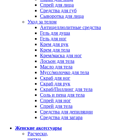
Спрей для лица
Средства для губ
Сыворотка для лица
Уход за телом
Антицеллюлитные средства
Гель для душа
Гель для ног
Крем для рук
Крем для тела
Крем/маска для ног
Лосьон для тела
Масло для тела
Мусс/молочко для тела
Скраб для ног
Скраб для рук
Скраб/Пиллинг для тела
Соль и пена для тела
Спрей для ног
Спрей для тела
Средства для депиляции
Средства для загара
Женские аксессуары
Расчески,
щетки,