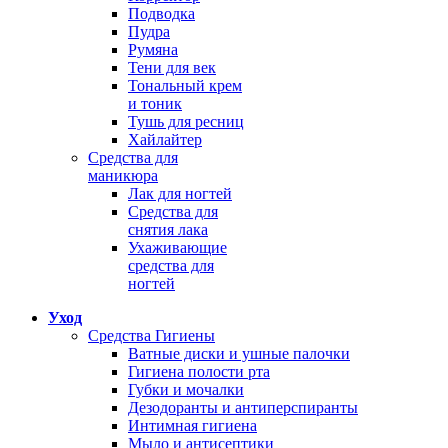
Подводка
Пудра
Румяна
Тени для век
Тональный крем
и тоник
Тушь для ресниц
Хайлайтер
Средства для
маникюра
Лак для ногтей
Средства для
снятия лака
Ухаживающие
средства для
ногтей
Уход
Средства Гигиены
Ватные диски и ушные палочки
Гигиена полости рта
Губки и мочалки
Дезодоранты и антиперспиранты
Интимная гигиена
Мыло и антисептики