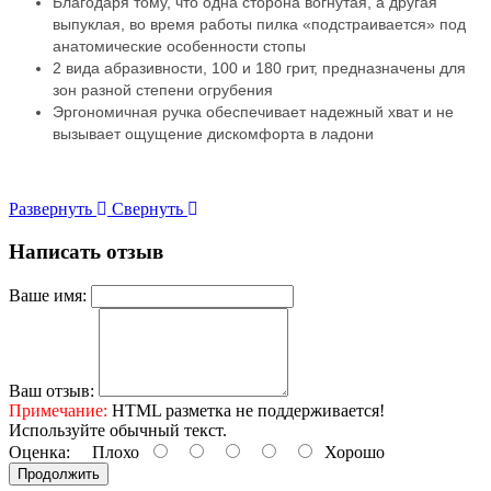
Благодаря тому, что одна сторона вогнутая, а другая
выпуклая, во время работы пилка «подстраивается» под
анатомические особенности стопы
2 вида абразивности, 100 и 180 грит, предназначены для
зон разной степени огрубения
Эргономичная ручка обеспечивает надежный хват и не
вызывает ощущение дискомфорта в ладони
Подробнее:
https://rozetka.md/staleks_4820121592972/p47544616/
Развернуть
Свернуть
Написать отзыв
Ваше имя:
Ваш отзыв:
Примечание:
HTML разметка не поддерживается!
Используйте обычный текст.
Оценка:
Плохо
Хорошо
Продолжить