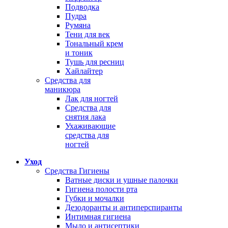
Подводка
Пудра
Румяна
Тени для век
Тональный крем
и тоник
Тушь для ресниц
Хайлайтер
Средства для
маникюра
Лак для ногтей
Средства для
снятия лака
Ухаживающие
средства для
ногтей
Уход
Средства Гигиены
Ватные диски и ушные палочки
Гигиена полости рта
Губки и мочалки
Дезодоранты и антиперспиранты
Интимная гигиена
Мыло и антисептики