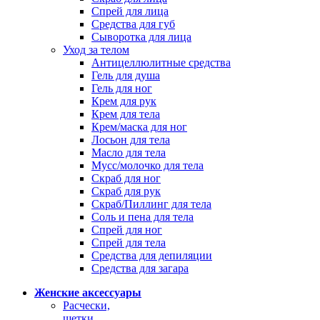
Спрей для лица
Средства для губ
Сыворотка для лица
Уход за телом
Антицеллюлитные средства
Гель для душа
Гель для ног
Крем для рук
Крем для тела
Крем/маска для ног
Лосьон для тела
Масло для тела
Мусс/молочко для тела
Скраб для ног
Скраб для рук
Скраб/Пиллинг для тела
Соль и пена для тела
Спрей для ног
Спрей для тела
Средства для депиляции
Средства для загара
Женские аксессуары
Расчески,
щетки,