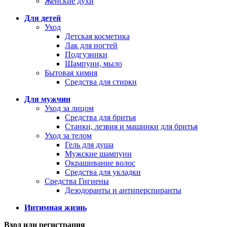
Женские духи
Для детей
Уход
Детская косметика
Лак для ногтей
Подгузники
Шампуни, мыло
Бытовая химия
Средства для стирки
Для мужчин
Уход за лицом
Средства для бритья
Станки, лезвия и машинки для бритья
Уход за телом
Гель для душа
Мужские шампуни
Окрашивание волос
Средства для укладки
Средства Гигиены
Дезодоранты и антиперспиранты
Интимная жизнь
Вход или регистрация