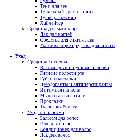
Румяна
Тени для век
Тональный крем и тоник
Тушь для ресниц
Хайлайтер
Средства для маникюра
Лак для ногтей
Средства для снятия лака
Ухаживающие средства для ногтей
Уход
Средства Гигиены
Ватные диски и ушные палочки
Гигиена полости рта
Губки и мочалки
Дезодоранты и антиперспиранты
Интимная гигиена
Мыло и антисептики
Прокладки
Туалетная бумага
Уход за волосами
Бальзам для волос
Гель для волос
Кондиционер для волос
Лак для волос