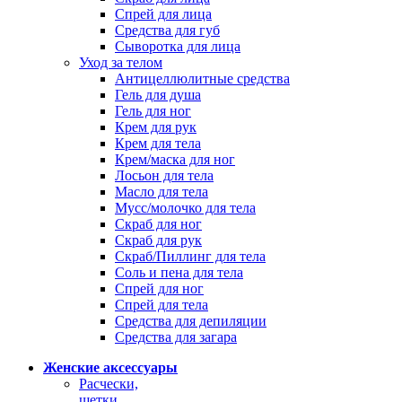
Спрей для лица
Средства для губ
Сыворотка для лица
Уход за телом
Антицеллюлитные средства
Гель для душа
Гель для ног
Крем для рук
Крем для тела
Крем/маска для ног
Лосьон для тела
Масло для тела
Мусс/молочко для тела
Скраб для ног
Скраб для рук
Скраб/Пиллинг для тела
Соль и пена для тела
Спрей для ног
Спрей для тела
Средства для депиляции
Средства для загара
Женские аксессуары
Расчески,
щетки,