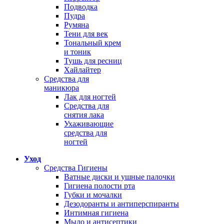
Подводка
Пудра
Румяна
Тени для век
Тональный крем
и тоник
Тушь для ресниц
Хайлайтер
Средства для
маникюра
Лак для ногтей
Средства для
снятия лака
Ухаживающие
средства для
ногтей
Уход
Средства Гигиены
Ватные диски и ушные палочки
Гигиена полости рта
Губки и мочалки
Дезодоранты и антиперспиранты
Интимная гигиена
Мыло и антисептики