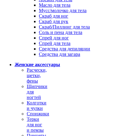
Масло для тела
Мусс/молочко для тела
Скраб для ног
Скраб для рук
Скраб/Пиллинг для тела
Соль и пена для тела
Спрей для ног
Спрей для тела
Средства для депиляции
Средства для загара
Женские аксессуары
Расчески,
щетки,
фены
Щипчики
для
ногтей
Колготки
и чулки
Спонжики
Терки
для ног
и пемзы
Пинцеты