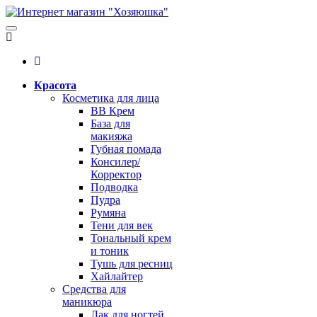
Красота
Косметика для лица
BB Крем
База для
макияжа
Губная помада
Консилер/
Корректор
Подводка
Пудра
Румяна
Тени для век
Тональный крем
и тоник
Тушь для ресниц
Хайлайтер
Средства для
маникюра
Лак для ногтей